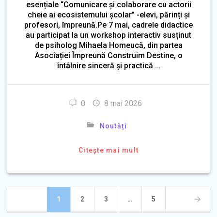
esențiale “Comunicare și colaborare cu actorii
cheie ai ecosistemului școlar” -elevi, părinți și
profesori, împreună.Pe 7 mai, cadrele didactice
au participat la un workshop interactiv susținut
de psiholog Mihaela Homeucă, din partea
Asociației Împreună Construim Destine, o
întâlnire sinceră și practică …
0
8 mai 2026
Noutăți
Citește mai mult
Navigare
Pagină
Pagină
Pagină
Pagină
1
2
3
…
5