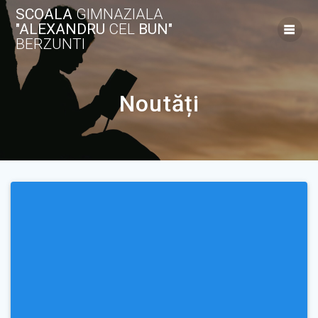
Skip
SCOALA
GIMNAZIALA
to
"ALEXANDRU
CEL
BUN"
content
BERZUNTI
Noutăți