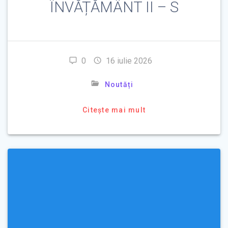
ÎNVĂȚĂMÂNT II – S
0
16 iulie 2026
Noutăți
Citește mai mult