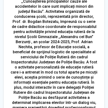
,,Cunoașterea principalelor cauze ale
accidentelor în care sunt implicați minori din
județul Bacău”. Activitatea organizată de
conducerea școlii, reprezentată prin director,
Prof. dr. Bogdan Botezatu, împreună cu o serie
de cadre didactice coordonate de responsabilul
pentru activitățile privind educația rutieră de la
nivelul Școlii Gimnaziale ,,Alexandru cel Bun”
Berzunți , an școlar 2024-2025, Prof. Adrian
Nechita, profesor de Educație socială, a
beneficiat de sprijinul logistic de specialitate al
serviciului de Poliție Rutieră din cadrul
Inspectoratului Județean de Poliție Bacău. A fost
o activitate personalizată de educație rutieră
care i-a antrenat în mod cu totul aparte pe micuții
elevi, aceștia primind o serie de cunoștințe și
informații esențiale pentru educația rutieră. În
plus, modul interactiv în care delegații Poliției
Rutiere din cadrul Inspectoratului Județean de
Poliție Bacău au desfășurat activitatea a
determinat implicarea elevilor într-un dialog viu,
maniera prezentării dovedind profesionalismul