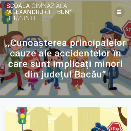
Skip
SCOALA
GIMNAZIALA
to
"ALEXANDRU
CEL
BUN"
content
BERZUNTI
,,Cunoașterea principalelor
cauze ale accidentelor în
care sunt implicați minori
din județul Bacău”