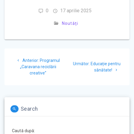
0
17 aprilie 2025
Noutăți
Navigare
Articolul
Anterior:
Programul
în
Articolul
Următor:
Educație pentru
anterior:
„Caravana reciclării
următor:
sănătate!
creative”
articole
Search
Caută după: