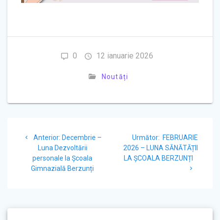
0
12 ianuarie 2026
Noutăți
Navigare
Articolul
Articolul
Anterior:
Decembrie –
Următor:
FEBRUARIE
în
anterior:
următor:
Luna Dezvoltării
2026 – LUNA SĂNĂTĂȚII
personale la Școala
LA ȘCOALA BERZUNȚI
articole
Gimnazială Berzunți