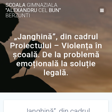
Skip
SCOALA
GIMNAZIALA
to
"ALEXANDRU
CEL
BUN"
content
BERZUNTI
„Janghină”, din cadrul
Proiectului – Violența în
școală. De la problemă
emoțională la soluție
legală.
„Janghină”, din cadrul