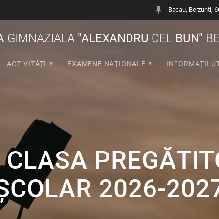
Bacau, Berzunti, 
A
GIMNAZIALA
"ALEXANDRU
CEL
BUN"
BE
ACTIVITĂȚI
EXAMENE NAȚIONALE
INFORMAȚII U
A CLASA PREGĂTIT
ȘCOLAR 2026-202