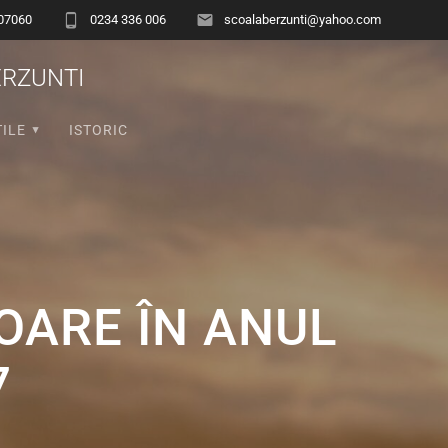
607060
0234 336 006
scoalaberzunti@yahoo.com
RZUNTI
TILE
ISTORIC
OARE ÎN ANUL
7